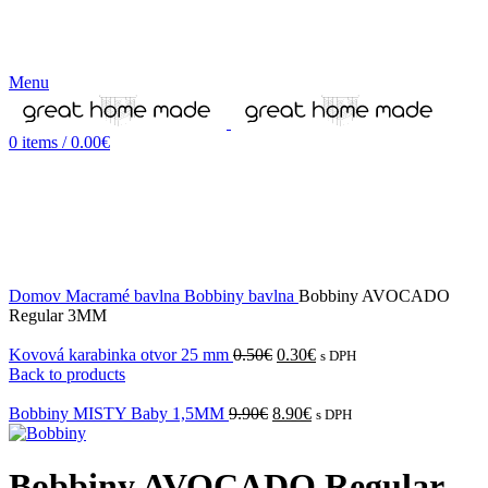
Menu
0
items
/
0.00
€
-13%
Domov
Macramé bavlna
Bobbiny bavlna
Bobbiny AVOCADO
Regular 3MM
Kovová karabinka otvor 25 mm
0.50
€
0.30
€
s DPH
Back to products
Bobbiny MISTY Baby 1,5MM
9.90
€
8.90
€
s DPH
Bobbiny AVOCADO Regular