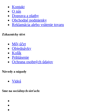
Kontakt
O nás
Doprava a platby
Obchodné podmienky
Reklamácia alebo vrátenie tovaru
Zákaznícky účet
Môj účet
Objednávky
Košík
Prihlásenie
Ochrana osobných údajov
Návody a nápady
Videá
Sme na sociálnych sieťach: