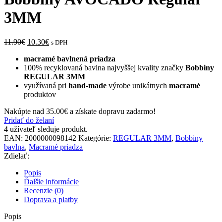
3MM
11.90
€
10.30
€
s DPH
macramé bavlnená priadza
100% recyklovaná bavlna najvyššej kvality značky
Bobbiny
REGULAR 3MM
využívaná pri
hand-made
výrobe unikátnych
macramé
produktov
Nakúpte nad
35.00
€
a získate dopravu zadarmo!
Pridať do želaní
4
užívateľ sleduje produkt.
EAN:
2000000098142
Kategórie:
REGULAR 3MM
,
Bobbiny
bavlna
,
Macramé priadza
Zdielať:
Popis
Ďalšie informácie
Recenzie (0)
Doprava a platby
Popis