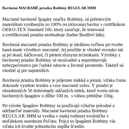
Bavlnená MACRAMÉ priadza Bobbiny REGULAR 3MM
Macramé bavlnené špagáty značky Bobbiny, sú prémiovým
materiálom vyrábaným zo 100% recyklovanej bavlny s certifikátom
OEKO-TEX Standard 100, ktorý zaručuje, že testovaná
a certifikovaná priadza neobsahuje žiadne škodlivé látky.
Bavlnená macramé priadza Bobbiny je ideálnou voľbou pri tvorbe
hand-made výrobkov macramé. Jej použitie je vhodné rovnako tak
aj pri tkaní, háčkovaní, či pletení rôznymi technikami. Výrobky z
bavlnenej priadze Bobbiny sú nezávadné a nepredstavujú
nebezpečenstvo pre ľudské zdravie a životné prostredie. Taktiež sú
vhodné aj pre najmenších.
Bavlnená priadza Bobbiny je príjemne mäkká a jemná, vďaka čomu
dokonale vynikne textúra a vzor macramé uzlov. V priadzi je
obsiahnutých 56 dohromady stáčaných nitiek, ktoré tvoria návin
bavlnených špagátov o dĺžke 100 m, s váhou približne 330g.
Pri výrobe špagátov Bobbiny sa používajú výlučne prírodné a
udržateľné materiály. Macramé bavlnená priadza Bobbiny
REGULAR 3MM sa vyrába v malej rodinnej továrničke v
neďalekom susednom Poľsku. Práca so špagátmi Bobbiny vás
vďaka ich kvalite jednoducho napĺňa šťastím.