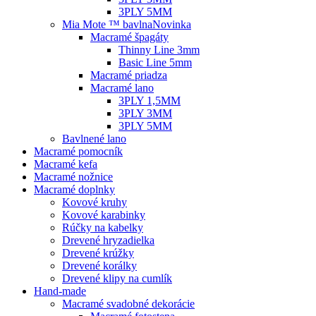
3PLY 5MM
Mia Mote ™ bavlna
Novinka
Macramé špagáty
Thinny Line 3mm
Basic Line 5mm
Macramé priadza
Macramé lano
3PLY 1,5MM
3PLY 3MM
3PLY 5MM
Bavlnené lano
Macramé pomocník
Macramé kefa
Macramé nožnice
Macramé doplnky
Kovové kruhy
Kovové karabinky
Rúčky na kabelky
Drevené hryzadielka
Drevené krúžky
Drevené korálky
Drevené klipy na cumlík
Hand-made
Macramé svadobné dekorácie