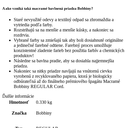
A ako vzniká taká macramé bavlnená priadza Bobbiny?
Staré nevyužité odevy a textilný odpad sa zhromaždia a
vytriedia podľa farby.
Rozstrihajú sa na menšie a menšie kúsky, a nakoniec sa
rozdrvia.
Vybrané farby sa zmiešajú tak aby boli dosiahnuté originálne
a jedinečné farebné odtiene. Farebný proces umožňuje
konzistentné zladenie farieb bez použitia farbív a chemických
produktov!
Následne sa bavlna pradie, aby sa dosiahla najjemnejšia
priadza.
Nakoniec sa nitky priadze navíjajú na vnútornú cievku
vyrobenú z recyklovaného papiera, ktorá je biologicky
odbúrateľná až do finálneho prémiového špagátu Macramé
Bobbiny REGULAR Cord.
Ďalšie informácie
Hmotnosť
0.330 kg
Značka
Bobbiny