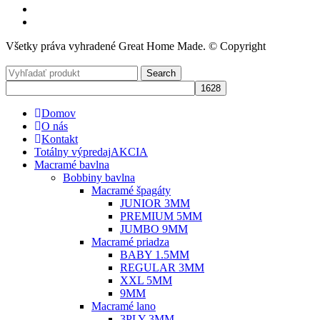
Všetky práva vyhradené Great Home Made. © Copyright
Search
Domov
O nás
Kontakt
Totálny výpredaj
AKCIA
Macramé bavlna
Bobbiny bavlna
Macramé špagáty
JUNIOR 3MM
PREMIUM 5MM
JUMBO 9MM
Macramé priadza
BABY 1.5MM
REGULAR 3MM
XXL 5MM
9MM
Macramé lano
3PLY 3MM