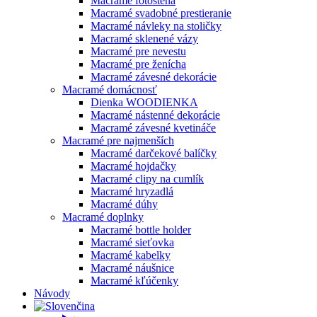
Macramé fotostena
Macramé svadobné prestieranie
Macramé návleky na stoličky
Macramé sklenené vázy
Macramé pre nevestu
Macramé pre ženícha
Macramé závesné dekorácie
Macramé domácnosť
Dienka WOODIENKA
Macramé nástenné dekorácie
Macramé závesné kvetináče
Macramé pre najmenších
Macramé darčekové balíčky
Macramé hojdačky
Macramé clipy na cumlík
Macramé hryzadlá
Macramé dúhy
Macramé doplnky
Macramé bottle holder
Macramé sieťovka
Macramé kabelky
Macramé náušnice
Macramé kľúčenky
Návody