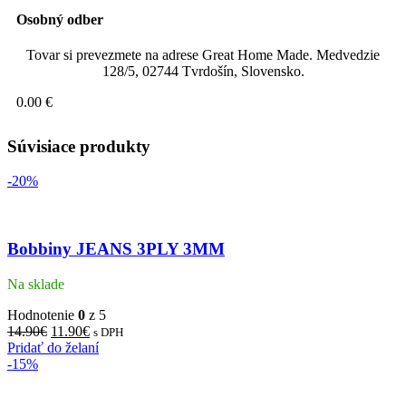
Osobný odber
Tovar si prevezmete na adrese Great Home Made. Medvedzie
128/5, 02744 Tvrdošín, Slovensko.
0.00 €
Súvisiace produkty
-20%
Bobbiny JEANS 3PLY 3MM
Na sklade
Hodnotenie
0
z 5
14.90
€
11.90
€
s DPH
Pridať do želaní
-15%