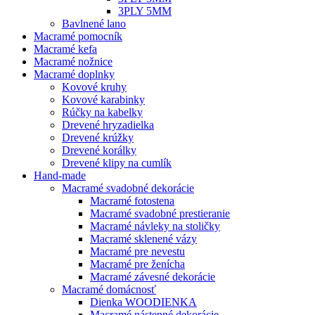
3PLY 5MM
Bavlnené lano
Macramé pomocník
Macramé kefa
Macramé nožnice
Macramé doplnky
Kovové kruhy
Kovové karabinky
Rúčky na kabelky
Drevené hryzadielka
Drevené krúžky
Drevené korálky
Drevené klipy na cumlík
Hand-made
Macramé svadobné dekorácie
Macramé fotostena
Macramé svadobné prestieranie
Macramé návleky na stoličky
Macramé sklenené vázy
Macramé pre nevestu
Macramé pre ženícha
Macramé závesné dekorácie
Macramé domácnosť
Dienka WOODIENKA
Macramé nástenné dekorácie