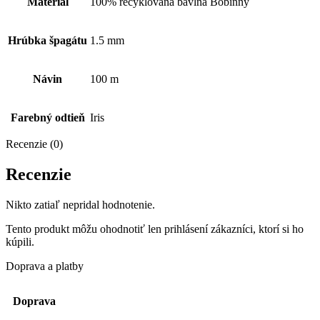
Materiál
100% recyklovaná bavlna Bobinny
Hrúbka špagátu
1.5 mm
Návin
100 m
Farebný odtieň
Iris
Recenzie (0)
Recenzie
Nikto zatiaľ nepridal hodnotenie.
Tento produkt môžu ohodnotiť len prihlásení zákazníci, ktorí si ho
kúpili.
Doprava a platby
Doprava