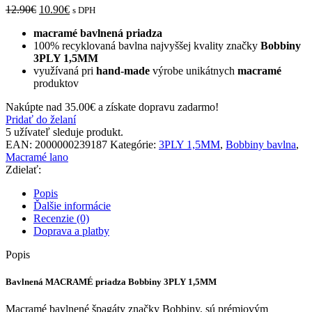
12.90
€
10.90
€
s DPH
macramé bavlnená priadza
100% recyklovaná bavlna najvyššej kvality značky
Bobbiny
3PLY 1,5MM
využívaná pri
hand-made
výrobe unikátnych
macramé
produktov
Nakúpte nad
35.00
€
a získate dopravu zadarmo!
Pridať do želaní
5
užívateľ sleduje produkt.
EAN:
2000000239187
Kategórie:
3PLY 1,5MM
,
Bobbiny bavlna
,
Macramé lano
Zdielať:
Popis
Ďalšie informácie
Recenzie (0)
Doprava a platby
Popis
Bavlnená MACRAMÉ priadza Bobbiny 3PLY 1,5MM
Macramé bavlnené špagáty značky Bobbiny, sú prémiovým