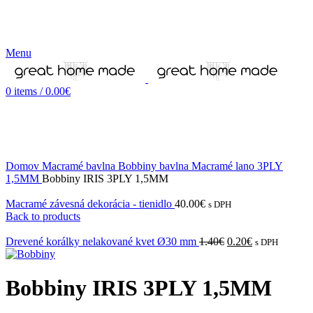
Menu
0
items
/
0.00
€
-16%
Domov
Macramé bavlna
Bobbiny bavlna
Macramé lano
3PLY
1,5MM
Bobbiny IRIS 3PLY 1,5MM
Macramé závesná dekorácia - tienidlo
40.00
€
s DPH
Back to products
Drevené korálky nelakované kvet Ø30 mm
1.40
€
0.20
€
s DPH
Bobbiny IRIS 3PLY 1,5MM