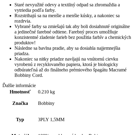
Staré nevyužité odevy a textilný odpad sa zhromaždia a
vytriedia podľa farby.
Rozstrihajú sa na menšie a menšie kúsky, a nakoniec sa
rozdrvia.
Vybrané farby sa zmiešajú tak aby boli dosiahnuté originálne
a jedinečné farebné odtiene. Farebný proces umožňuje
konzistentné zladenie farieb bez použitia farbív a chemických
produktov!
Následne sa bavlna pradie, aby sa dosiahla najjemnejšia
priadza.
Nakoniec sa nitky priadze navíjajú na vnútornú cievku
vyrobenú z recyklovaného papiera, ktorá je biologicky
odbúrateľná až do finálneho prémiového špagátu Macramé
Bobbiny Cord.
Ďalšie informácie
Hmotnosť
0.210 kg
Značka
Bobbiny
Typ
3PLY 1,5MM