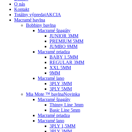
O nás
Kontakt
Totálny výpredaj
AKCIA
Macramé bavlna
Bobbiny bavlna
Macramé špagáty
JUNIOR 3MM
PREMIUM 5MM
JUMBO 9MM
Macramé priadza
BABY 1.5MM
REGULAR 3MM
XXL 5MM
9MM
Macramé lano
3PLY 3MM
3PLY 5MM
Mia Mote ™ bavlna
Novinka
Macramé špagáty
Thinny Line 3mm
Basic Line 5mm
Macramé priadza
Macramé lano
3PLY 1,5MM
3PLY 3MM