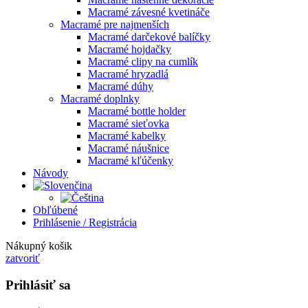
Macramé závesné kvetináče
Macramé pre najmenších
Macramé darčekové balíčky
Macramé hojdačky
Macramé clipy na cumlík
Macramé hryzadlá
Macramé dúhy
Macramé doplnky
Macramé bottle holder
Macramé sieťovka
Macramé kabelky
Macramé náušnice
Macramé kľúčenky
Návody
Obľúbené
Prihlásenie / Registrácia
Nákupný košik
zatvoriť
Prihlásiť sa