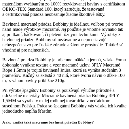
materiálom vyrábaným zo 100% recyklovanej bavlny s certifikátom
OEKO-TEX Standard 100, ktorý zaručuje, že testovaná
a certifikovaná priadza neobsahuje žiadne škodlivé látky.
Bavlnená macramé priadza Bobbiny je ideálnou voľbou pri tvorbe
hand-made výrobkov macramé. Jej použitie je vhodné rovnako tak
aj pri tkaní, háčkovaní, či pletení rôznymi technikami. Výrobky z
bavlnenej priadze Bobbiny sú nezávadné a nepredstavujú
nebezpečenstvo pre ľudské zdravie a životné prostredie. Taktiež sú
vhodné aj pre najmenších.
Bavlnená priadza Bobbiny je príjemne mäkká a jemná, vďaka čomu
dokonale vynikne textúra a vzor macramé uzlov. 3PLY Macramé
Rope 1,5mm je trojitá bavlnená šnúra, ktorá sa vyrába stočením 3
prameňov. Každý sa skladá z 40 nití, ktoré tvoria návin o dĺžke 100
m, s váhou bavlny približne 210g.
Pri výrobe špagátov Bobbiny sa používajú výlučne prírodné a
udržateľné materiály. Macramé bavlnená priadza Bobbiny 3PLY
1,5MM sa vyrába v malej rodinnej továrničke v neďalekom
susednom Poľsku. Práca so špagátmi Bobbiny vás vďaka ich kvalite
jednoducho napĺňa šťastím.
A ako vzniká taká macramé bavlnená priadza Bobbiny?