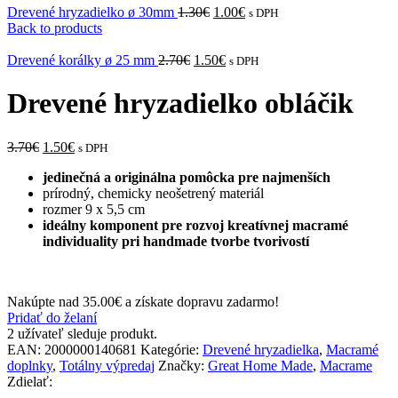
Drevené hryzadielko ø 30mm
1.30
€
1.00
€
s DPH
Back to products
Drevené korálky ø 25 mm
2.70
€
1.50
€
s DPH
Drevené hryzadielko obláčik
3.70
€
1.50
€
s DPH
jedinečná a originálna pomôcka pre najmenších
prírodný, chemicky neošetrený materiál
rozmer 9 x 5,5 cm
ideálny komponent pre rozvoj kreatívnej macramé
individuality pri handmade tvorbe tvorivostí
Nakúpte nad
35.00
€
a získate dopravu zadarmo!
Pridať do želaní
2
užívateľ sleduje produkt.
EAN:
2000000140681
Kategórie:
Drevené hryzadielka
,
Macramé
doplnky
,
Totálny výpredaj
Značky:
Great Home Made
,
Macrame
Zdielať: