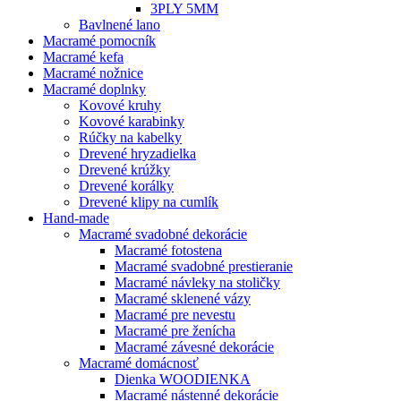
3PLY 5MM
Bavlnené lano
Macramé pomocník
Macramé kefa
Macramé nožnice
Macramé doplnky
Kovové kruhy
Kovové karabinky
Rúčky na kabelky
Drevené hryzadielka
Drevené krúžky
Drevené korálky
Drevené klipy na cumlík
Hand-made
Macramé svadobné dekorácie
Macramé fotostena
Macramé svadobné prestieranie
Macramé návleky na stoličky
Macramé sklenené vázy
Macramé pre nevestu
Macramé pre ženícha
Macramé závesné dekorácie
Macramé domácnosť
Dienka WOODIENKA
Macramé nástenné dekorácie