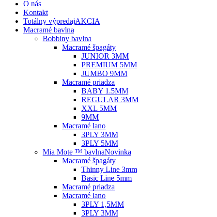
O nás
Kontakt
Totálny výpredaj
AKCIA
Macramé bavlna
Bobbiny bavlna
Macramé špagáty
JUNIOR 3MM
PREMIUM 5MM
JUMBO 9MM
Macramé priadza
BABY 1.5MM
REGULAR 3MM
XXL 5MM
9MM
Macramé lano
3PLY 3MM
3PLY 5MM
Mia Mote ™ bavlna
Novinka
Macramé špagáty
Thinny Line 3mm
Basic Line 5mm
Macramé priadza
Macramé lano
3PLY 1,5MM
3PLY 3MM