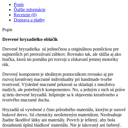
Popis
Ďalšie informácie
Recenzie (0)
Doprava a platby
Popis
Drevené hryzadielko obláčik
Drevené hryzadielka sú jedinečnou a originálnou pomôckou pre
najmenších pri prerezávaní zúbkov. Rovnako tak, ale slúžia aj ako
hračka, ktorá im pomáha pri rozvoji a získavaní jemnej motoriky
rúk.
Drevený komponent je ideálnym pomocníkom rovnako aj pre
rozvoj kreatívnej macramé individuality pri handmade tvorbe
tvorivostí. Výsledné macramé peknosti sa skladajú z množstva
malých, ale potrebných komponentov. No, a jedným z nich sú práve
aj tieto drevené hryzadlá. Inšpirujte sa k objaveniu kreatívneho a
tvorivého macramé ducha.
Hryzadlá sú vyrobené z čisto prírodného materiálu, ktorým je surové
bukové drevo. Sú chemicky neošetreným materiálom. Neobsahuje
žiadne škodlivé látky ani materiály. Povrch je leštený, aby bola
dosiahnutá úplná hladkosť materiálu. Nie je lakovaný ani farbený.