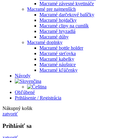
Macramé závesné kvetináče
Macramé pre najmenších
Macramé darčekové balíčky
Macramé hojdačky
Macramé clipy na cumlík
Macramé hryzadlá
Macramé dúhy
Macramé doplnky
Macramé bottle holder
Macramé sieťovka
Macramé kabelky
Macramé náušnice
Macramé kľúčenky
Návody
Obľúbené
Prihlásenie / Registrácia
Nákupný košik
zatvoriť
Prihlásiť sa
zatvoriť