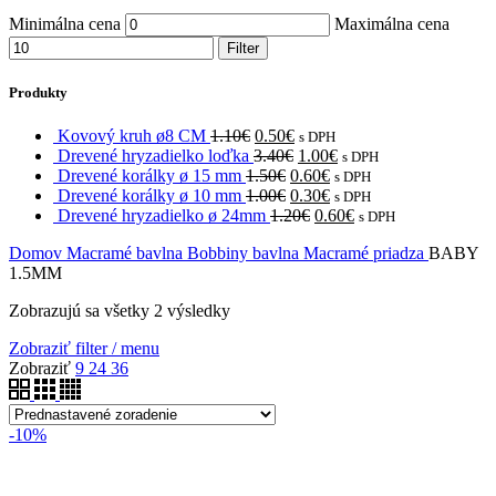
Minimálna cena
Maximálna cena
Filter
Produkty
Kovový kruh ø8 CM
1.10
€
0.50
€
s DPH
Drevené hryzadielko loďka
3.40
€
1.00
€
s DPH
Drevené korálky ø 15 mm
1.50
€
0.60
€
s DPH
Drevené korálky ø 10 mm
1.00
€
0.30
€
s DPH
Drevené hryzadielko ø 24mm
1.20
€
0.60
€
s DPH
Domov
Macramé bavlna
Bobbiny bavlna
Macramé priadza
BABY
1.5MM
Zobrazujú sa všetky 2 výsledky
Zobraziť filter / menu
Zobraziť
9
24
36
-10%