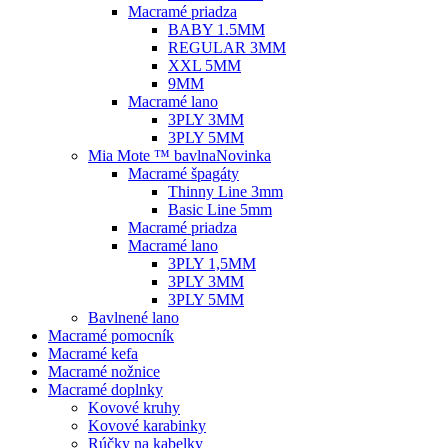
Macramé priadza
BABY 1.5MM
REGULAR 3MM
XXL 5MM
9MM
Macramé lano
3PLY 3MM
3PLY 5MM
Mia Mote ™ bavlna
Novinka
Macramé špagáty
Thinny Line 3mm
Basic Line 5mm
Macramé priadza
Macramé lano
3PLY 1,5MM
3PLY 3MM
3PLY 5MM
Bavlnené lano
Macramé pomocník
Macramé kefa
Macramé nožnice
Macramé doplnky
Kovové kruhy
Kovové karabinky
Rúčky na kabelky