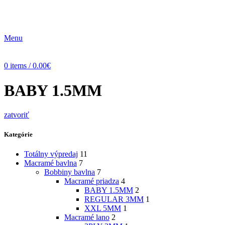
Menu
0
items
/
0.00
€
BABY 1.5MM
zatvoriť
Kategórie
Totálny výpredaj
11
Macramé bavlna
7
Bobbiny bavlna
7
Macramé priadza
4
BABY 1.5MM
2
REGULAR 3MM
1
XXL 5MM
1
Macramé lano
2