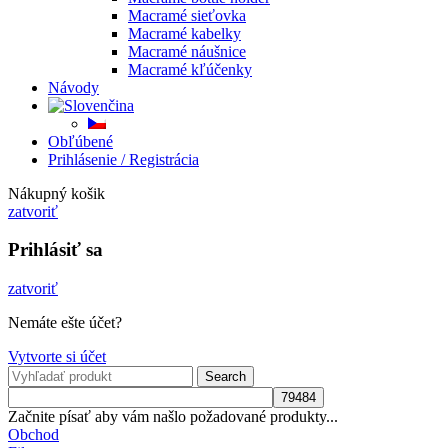
Macramé sieťovka
Macramé kabelky
Macramé náušnice
Macramé kľúčenky
Návody
Obľúbené
Prihlásenie / Registrácia
Nákupný košik
zatvoriť
Prihlásiť sa
zatvoriť
Nemáte ešte účet?
Vytvorte si účet
Search
Začnite písať aby vám našlo požadované produkty...
Obchod