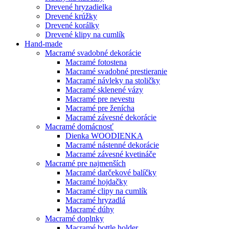
Drevené hryzadielka
Drevené krúžky
Drevené korálky
Drevené klipy na cumlík
Hand-made
Macramé svadobné dekorácie
Macramé fotostena
Macramé svadobné prestieranie
Macramé návleky na stoličky
Macramé sklenené vázy
Macramé pre nevestu
Macramé pre ženícha
Macramé závesné dekorácie
Macramé domácnosť
Dienka WOODIENKA
Macramé nástenné dekorácie
Macramé závesné kvetináče
Macramé pre najmenších
Macramé darčekové balíčky
Macramé hojdačky
Macramé clipy na cumlík
Macramé hryzadlá
Macramé dúhy
Macramé doplnky
Macramé bottle holder