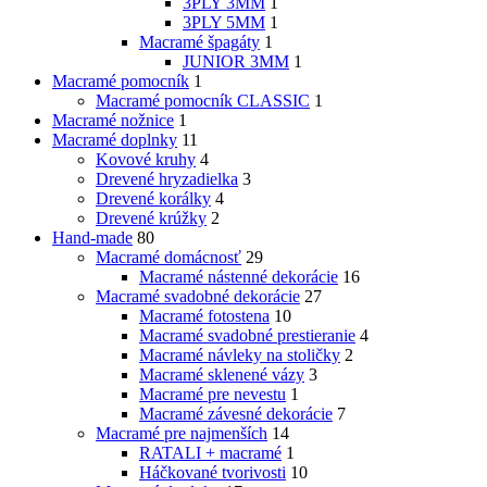
3PLY 3MM
1
3PLY 5MM
1
Macramé špagáty
1
JUNIOR 3MM
1
Macramé pomocník
1
Macramé pomocník CLASSIC
1
Macramé nožnice
1
Macramé doplnky
11
Kovové kruhy
4
Drevené hryzadielka
3
Drevené korálky
4
Drevené krúžky
2
Hand-made
80
Macramé domácnosť
29
Macramé nástenné dekorácie
16
Macramé svadobné dekorácie
27
Macramé fotostena
10
Macramé svadobné prestieranie
4
Macramé návleky na stoličky
2
Macramé sklenené vázy
3
Macramé pre nevestu
1
Macramé závesné dekorácie
7
Macramé pre najmenších
14
RATALI + macramé
1
Háčkované tvorivosti
10