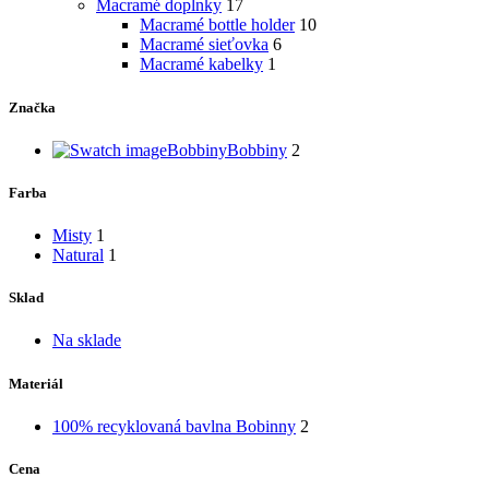
Macramé doplnky
17
Macramé bottle holder
10
Macramé sieťovka
6
Macramé kabelky
1
Značka
Bobbiny
Bobbiny
2
Farba
Misty
1
Natural
1
Sklad
Na sklade
Materiál
100% recyklovaná bavlna Bobinny
2
Cena