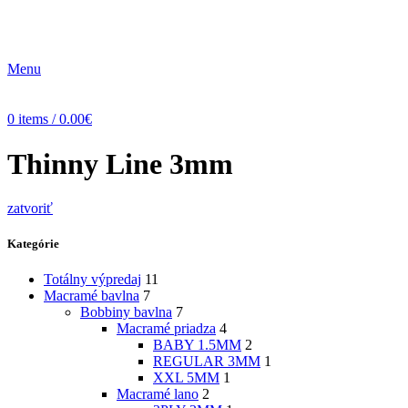
Menu
0
items
/
0.00
€
Thinny Line 3mm
zatvoriť
Kategórie
Totálny výpredaj
11
Macramé bavlna
7
Bobbiny bavlna
7
Macramé priadza
4
BABY 1.5MM
2
REGULAR 3MM
1
XXL 5MM
1
Macramé lano
2