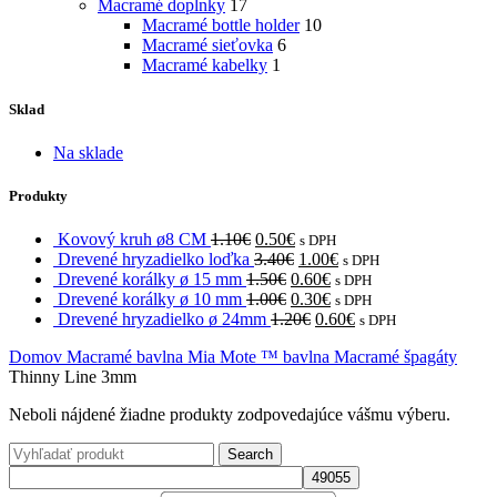
Macramé doplnky
17
Macramé bottle holder
10
Macramé sieťovka
6
Macramé kabelky
1
Sklad
Na sklade
Produkty
Kovový kruh ø8 CM
1.10
€
0.50
€
s DPH
Drevené hryzadielko loďka
3.40
€
1.00
€
s DPH
Drevené korálky ø 15 mm
1.50
€
0.60
€
s DPH
Drevené korálky ø 10 mm
1.00
€
0.30
€
s DPH
Drevené hryzadielko ø 24mm
1.20
€
0.60
€
s DPH
Domov
Macramé bavlna
Mia Mote ™ bavlna
Macramé špagáty
Thinny Line 3mm
Neboli nájdené žiadne produkty zodpovedajúce vášmu výberu.
Search