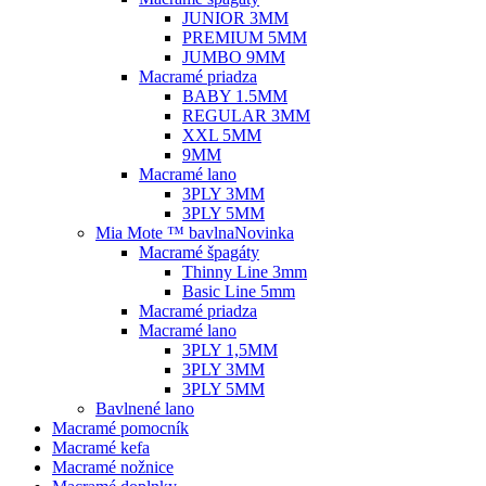
JUNIOR 3MM
PREMIUM 5MM
JUMBO 9MM
Macramé priadza
BABY 1.5MM
REGULAR 3MM
XXL 5MM
9MM
Macramé lano
3PLY 3MM
3PLY 5MM
Mia Mote ™ bavlna
Novinka
Macramé špagáty
Thinny Line 3mm
Basic Line 5mm
Macramé priadza
Macramé lano
3PLY 1,5MM
3PLY 3MM
3PLY 5MM
Bavlnené lano
Macramé pomocník
Macramé kefa
Macramé nožnice