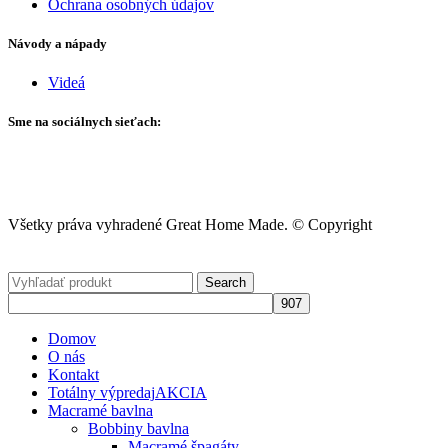
Ochrana osobných údajov
Návody a nápady
Videá
Sme na sociálnych sieťach:
Všetky práva vyhradené Great Home Made. © Copyright
Search
Domov
O nás
Kontakt
Totálny výpredaj
AKCIA
Macramé bavlna
Bobbiny bavlna
Macramé špagáty