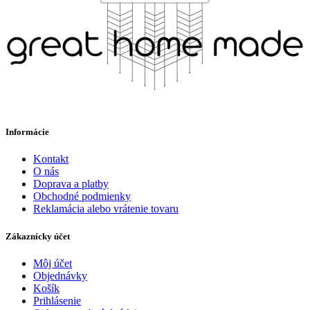
Informácie
Kontakt
O nás
Doprava a platby
Obchodné podmienky
Reklamácia alebo vrátenie tovaru
Zákaznícky účet
Môj účet
Objednávky
Košík
Prihlásenie