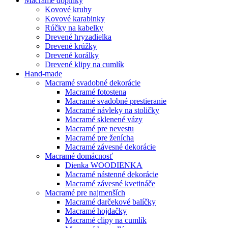
Macramé doplnky
Kovové kruhy
Kovové karabinky
Rúčky na kabelky
Drevené hryzadielka
Drevené krúžky
Drevené korálky
Drevené klipy na cumlík
Hand-made
Macramé svadobné dekorácie
Macramé fotostena
Macramé svadobné prestieranie
Macramé návleky na stoličky
Macramé sklenené vázy
Macramé pre nevestu
Macramé pre ženícha
Macramé závesné dekorácie
Macramé domácnosť
Dienka WOODIENKA
Macramé nástenné dekorácie
Macramé závesné kvetináče
Macramé pre najmenších
Macramé darčekové balíčky
Macramé hojdačky
Macramé clipy na cumlík