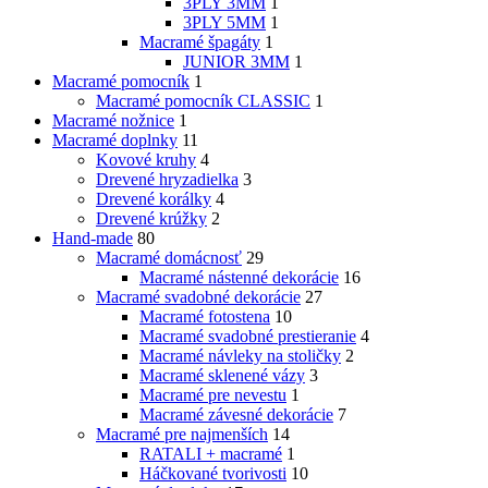
3PLY 3MM
1
3PLY 5MM
1
Macramé špagáty
1
JUNIOR 3MM
1
Macramé pomocník
1
Macramé pomocník CLASSIC
1
Macramé nožnice
1
Macramé doplnky
11
Kovové kruhy
4
Drevené hryzadielka
3
Drevené korálky
4
Drevené krúžky
2
Hand-made
80
Macramé domácnosť
29
Macramé nástenné dekorácie
16
Macramé svadobné dekorácie
27
Macramé fotostena
10
Macramé svadobné prestieranie
4
Macramé návleky na stoličky
2
Macramé sklenené vázy
3
Macramé pre nevestu
1
Macramé závesné dekorácie
7
Macramé pre najmenších
14
RATALI + macramé
1
Háčkované tvorivosti
10