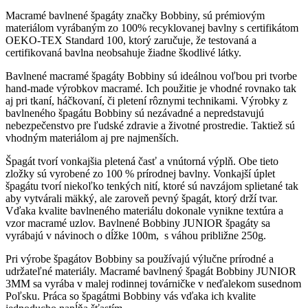
Macramé bavlnené špagáty značky Bobbiny, sú prémiovým
materiálom vyrábaným zo 100% recyklovanej bavlny s certifikátom
OEKO-TEX Standard 100, ktorý zaručuje, že testovaná a
certifikovaná bavlna neobsahuje žiadne škodlivé látky.
Bavlnené macramé špagáty Bobbiny sú ideálnou voľbou pri tvorbe
hand-made výrobkov macramé. Ich použitie je vhodné rovnako tak
aj pri tkaní, háčkovaní, či pletení rôznymi technikami. Výrobky z
bavlneného špagátu Bobbiny sú nezávadné a nepredstavujú
nebezpečenstvo pre ľudské zdravie a životné prostredie. Taktiež sú
vhodným materiálom aj pre najmenších.
Špagát tvorí vonkajšia pletená časť a vnútorná výplň. Obe tieto
zložky sú vyrobené zo 100 % prírodnej bavlny. Vonkajší úplet
špagátu tvorí niekoľko tenkých nití, ktoré sú navzájom splietané tak
aby vytvárali mäkký, ale zaroveň pevný špagát, ktorý drží tvar.
Vďaka kvalite bavlneného materiálu dokonale vynikne textúra a
vzor macramé uzlov. Bavlnené Bobbiny JUNIOR špagáty sa
vyrábajú v návinoch o dĺžke 100m, s váhou približne 250g.
Pri výrobe špagátov Bobbiny sa používajú výlučne prírodné a
udržateľné materiály. Macramé bavlnený špagát Bobbiny JUNIOR
3MM sa vyrába v malej rodinnej továrničke v neďalekom susednom
Poľsku. Práca so špagátmi Bobbiny vás vďaka ich kvalite