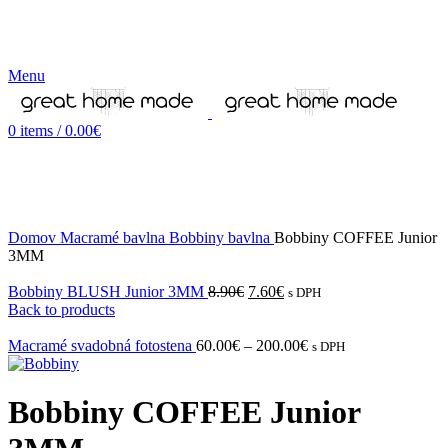
Menu
0
items
/
0.00
€
-4%
Domov
Macramé bavlna
Bobbiny bavlna
Bobbiny COFFEE Junior
3MM
Bobbiny BLUSH Junior 3MM
8.90
€
7.60
€
s DPH
Back to products
Macramé svadobná fotostena
60.00
€
–
200.00
€
s DPH
Bobbiny COFFEE Junior