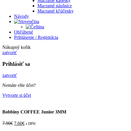
Macramé kabelky
Macramé náušnice
Macramé kľúčenky
Návody
Obľúbené
Prihlásenie / Registrácia
Nákupný košik
zatvoriť
Prihlásiť sa
zatvoriť
Nemáte ešte účet?
Vytvorte si účet
Bobbiny COFFEE Junior 3MM
7.90
€
7.60
€
s DPH