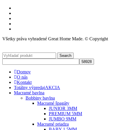
Všetky práva vyhradené Great Home Made. © Copyright
Search
Domov
O nás
Kontakt
Totálny výpredaj
AKCIA
Macramé bavlna
Bobbiny bavlna
Macramé špagáty
JUNIOR 3MM
PREMIUM 5MM
JUMBO 9MM
Macramé priadza
BABY 1.5MM