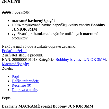
3MM
7.90
€
7.60
€
s DPH
macramé
bavlnený
špagát
100% recyklovaná bavlna najvyššej kvality značky
Bobbiny
JUNIOR 3MM
využívaná pri
hand-made
výrobe unikátnych
macramé
produktov
Nakúpte nad
35.00
€
a získate dopravu zadarmo!
Pridať do želaní
2
užívateľ sleduje produkt.
EAN:
2000000101613
Kategórie:
Bobbiny bavlna
,
JUNIOR 3MM
,
Macramé špagáty
Zdielať:
Popis
Ďalšie informácie
Recenzie (0)
Doprava a platby
Popis
Bavlnený MACRAMÉ špagát Bobbiny JUNIOR 3MM