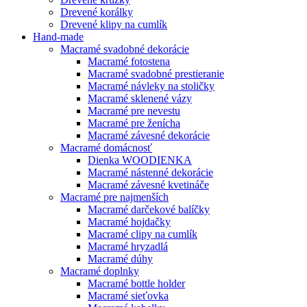
Drevené korálky
Drevené klipy na cumlík
Hand-made
Macramé svadobné dekorácie
Macramé fotostena
Macramé svadobné prestieranie
Macramé návleky na stoličky
Macramé sklenené vázy
Macramé pre nevestu
Macramé pre ženícha
Macramé závesné dekorácie
Macramé domácnosť
Dienka WOODIENKA
Macramé nástenné dekorácie
Macramé závesné kvetináče
Macramé pre najmenších
Macramé darčekové balíčky
Macramé hojdačky
Macramé clipy na cumlík
Macramé hryzadlá
Macramé dúhy
Macramé doplnky
Macramé bottle holder
Macramé sieťovka