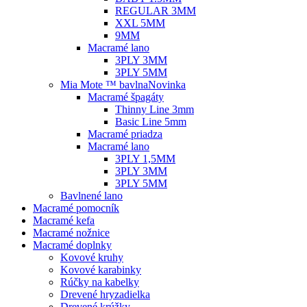
REGULAR 3MM
XXL 5MM
9MM
Macramé lano
3PLY 3MM
3PLY 5MM
Mia Mote ™ bavlna
Novinka
Macramé špagáty
Thinny Line 3mm
Basic Line 5mm
Macramé priadza
Macramé lano
3PLY 1,5MM
3PLY 3MM
3PLY 5MM
Bavlnené lano
Macramé pomocník
Macramé kefa
Macramé nožnice
Macramé doplnky
Kovové kruhy
Kovové karabinky
Rúčky na kabelky
Drevené hryzadielka
Drevené krúžky