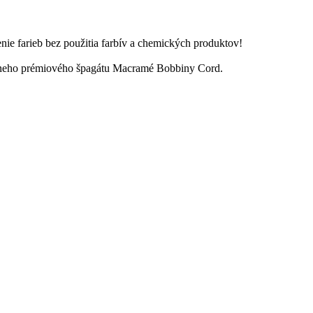
enie farieb bez použitia farbív a chemických produktov!
inálneho prémiového špagátu Macramé Bobbiny Cord.