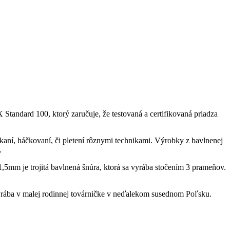
ndard 100, ktorý zaručuje, že testovaná a certifikovaná priadza
aní, háčkovaní, či pletení rôznymi technikami. Výrobky z bavlnenej
.
mm je trojitá bavlnená šnúra, ktorá sa vyrába stočením 3 prameňov.
rába v malej rodinnej továrničke v neďalekom susednom Poľsku.