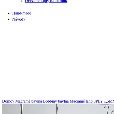
Drevené klipy na cumlík
Hand-made
Návody
Domov
Macramé bavlna
Bobbiny bavlna
Macramé lano
3PLY 1,5