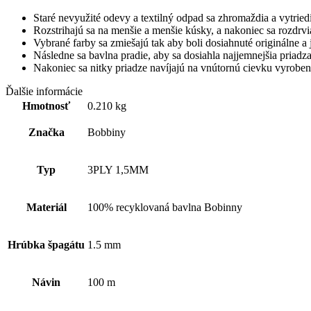
Staré nevyužité odevy a textilný odpad sa zhromaždia a vytried
Rozstrihajú sa na menšie a menšie kúsky, a nakoniec sa rozdrvi
Vybrané farby sa zmiešajú tak aby boli dosiahnuté originálne a
Následne sa bavlna pradie, aby sa dosiahla najjemnejšia priadza
Nakoniec sa nitky priadze navíjajú na vnútornú cievku vyrobe
Ďalšie informácie
Hmotnosť
0.210 kg
Značka
Bobbiny
Typ
3PLY 1,5MM
Materiál
100% recyklovaná bavlna Bobinny
Hrúbka špagátu
1.5 mm
Návin
100 m