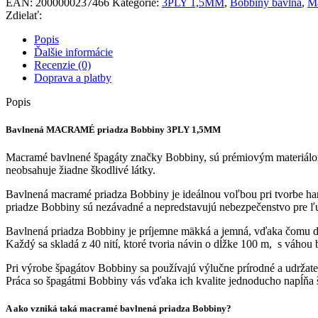
EAN:
2000000237466
Kategórie:
3PLY 1,5MM
,
Bobbiny bavlna
,
Ma
Zdielať:
Popis
Ďalšie informácie
Recenzie (0)
Doprava a platby
Popis
Bavlnená MACRAMÉ priadza Bobbiny 3PLY 1,5MM
Macramé bavlnené špagáty značky Bobbiny, sú prémiovým materiálom
neobsahuje žiadne škodlivé látky.
Bavlnená macramé priadza Bobbiny je ideálnou voľbou pri tvorbe han
priadze Bobbiny sú nezávadné a nepredstavujú nebezpečenstvo pre ľud
Bavlnená priadza Bobbiny je príjemne mäkká a jemná, vďaka čomu do
Každý sa skladá z 40 nití, ktoré tvoria návin o dĺžke 100 m, s váhou 
Pri výrobe špagátov Bobbiny sa používajú výlučne prírodné a udrž
Práca so špagátmi Bobbiny vás vďaka ich kvalite jednoducho napĺňa 
A ako vzniká taká macramé bavlnená priadza Bobbiny?