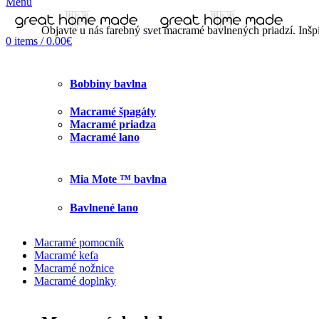
Menu
Objavte u nás farebný svet macramé bavlnených priadzí. Inš
0
items
/
0.00
€
Bobbiny bavlna
Macramé špagáty
Macramé priadza
Macramé lano
Mia Mote ™ bavlna
Bavlnené lano
Macramé pomocník
Macramé kefa
Macramé nožnice
Macramé doplnky