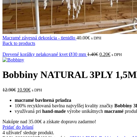
Macramé závesná dekorácia - tienidlo
40.00
€
s DPH
Back to products
Drevené korálky nelakované kvet Ø30 mm
1.40
€
0.20
€
s DPH
Bobbiny NATURAL 3PLY 1,5
12.90
€
10.90
€
s DPH
macramé bavlnená priadza
100% recyklovaná bavlna najvyššej kvality značky
Bobbiny 
využívaná pri
hand-made
výrobe unikátnych
macramé
produ
Nakúpte nad
35.00
€
a získate dopravu zadarmo!
Pridať do želaní
4
užívateľ sleduje produkt.