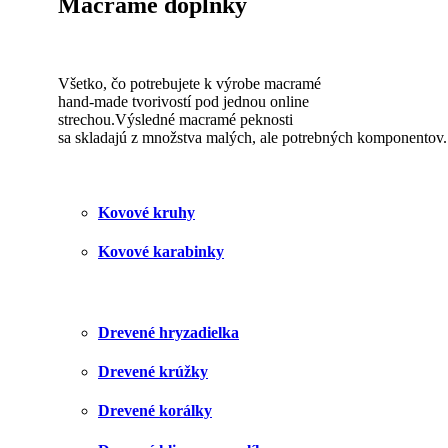
Macramé doplnky
Všetko, čo potrebujete k výrobe macramé
hand-made tvorivostí pod jednou online
strechou.Výsledné macramé peknosti
sa skladajú z množstva malých, ale potrebných komponentov. 
Kovové kruhy
Kovové karabinky
Drevené hryzadielka
Drevené krúžky
Drevené korálky