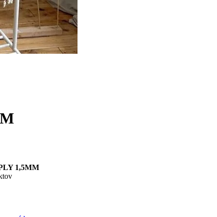
MM
3PLY 1,5MM
ktov