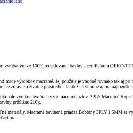
cramé lano
 vyrábaným zo 100% recyklovanej bavlny s certifikátom OEKO-TEX Sta
d-made výrobkov macramé. Jej použitie je vhodné rovnako tak aj pri tk
ské zdravie a životné prostredie. Taktiež sú vhodné aj pre najmenších
konale vynikne textúra a vzor macramé uzlov. 3PLY Macramé Rope 1,5
bavlny približne 210g.
ateľné materiály. Macramé bavlnená priadza Bobbiny 3PLY 1,5MM sa vy
šťastím.