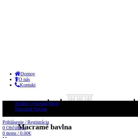
Domov
O nás
Kontakt
Totálny výpredaj
Akcie
Macramé bavlna
-16%
Prihlásenie / Registrácia
Macramé bavlna
0
Obľúbené
0
items
/
0.00
€