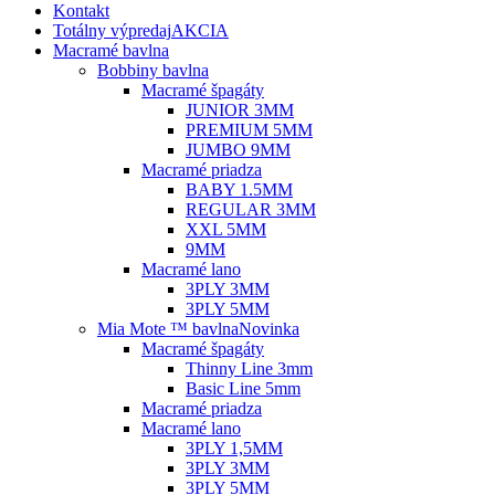
Kontakt
Totálny výpredaj
AKCIA
Macramé bavlna
Bobbiny bavlna
Macramé špagáty
JUNIOR 3MM
PREMIUM 5MM
JUMBO 9MM
Macramé priadza
BABY 1.5MM
REGULAR 3MM
XXL 5MM
9MM
Macramé lano
3PLY 3MM
3PLY 5MM
Mia Mote ™ bavlna
Novinka
Macramé špagáty
Thinny Line 3mm
Basic Line 5mm
Macramé priadza
Macramé lano
3PLY 1,5MM
3PLY 3MM
3PLY 5MM