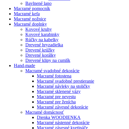
Bavlnené lano
Macramé pomocník
Macramé kefa
Macramé nožnice
Macramé doplnky
Kovové kruhy
Kovové karabinky
Rúčky na kabelky
Drevené hryzadielka
Drevené krúžky
Drevené korálky
Drevené klipy na cumlík
Hand-made
Macramé svadobné dekorácie
Macramé fotostena
Macramé svadobné prestieranie
Macramé návleky na stoličky
Macramé sklenené vázy
Macramé pre nevestu
Macramé pre ženícha
Macramé závesné dekorácie
Macramé domácnosť
Dienka WOODIENKA
Macramé nástenné dekorácie
Macramé závesné kvetináče