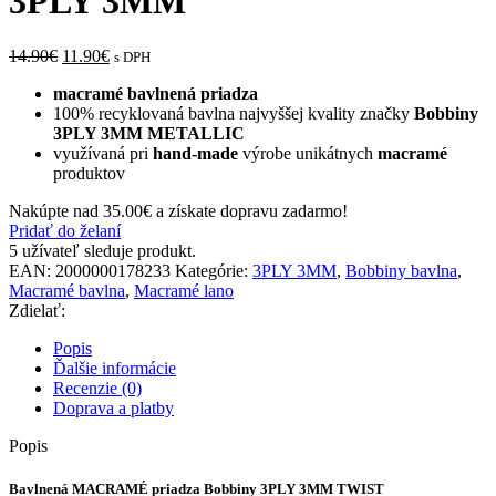
3PLY 3MM
14.90
€
11.90
€
s DPH
macramé bavlnená priadza
100% recyklovaná bavlna najvyššej kvality značky
Bobbiny
3PLY 3MM METALLIC
využívaná pri
hand-made
výrobe unikátnych
macramé
produktov
Nakúpte nad
35.00
€
a získate dopravu zadarmo!
Pridať do želaní
5
užívateľ sleduje produkt.
EAN:
2000000178233
Kategórie:
3PLY 3MM
,
Bobbiny bavlna
,
Macramé bavlna
,
Macramé lano
Zdielať:
Popis
Ďalšie informácie
Recenzie (0)
Doprava a platby
Popis
Bavlnená MACRAMÉ priadza Bobbiny 3PLY 3MM TWIST