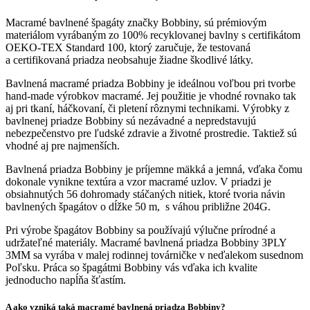
Macramé bavlnené špagáty značky Bobbiny, sú prémiovým
materiálom vyrábaným zo 100% recyklovanej bavlny s certifikátom
OEKO-TEX Standard 100, ktorý zaručuje, že testovaná
a certifikovaná priadza neobsahuje žiadne škodlivé látky.
Bavlnená macramé priadza Bobbiny je ideálnou voľbou pri tvorbe
hand-made výrobkov macramé. Jej použitie je vhodné rovnako tak
aj pri tkaní, háčkovaní, či pletení rôznymi technikami. Výrobky z
bavlnenej priadze Bobbiny sú nezávadné a nepredstavujú
nebezpečenstvo pre ľudské zdravie a životné prostredie. Taktiež sú
vhodné aj pre najmenších.
Bavlnená priadza Bobbiny je príjemne mäkká a jemná, vďaka čomu
dokonale vynikne textúra a vzor macramé uzlov. V priadzi je
obsiahnutých 56 dohromady stáčaných nitiek, ktoré tvoria návin
bavlnených špagátov o dĺžke 50 m, s váhou približne 204G.
Pri výrobe špagátov Bobbiny sa používajú výlučne prírodné a
udržateľné materiály. Macramé bavlnená priadza Bobbiny 3PLY
3MM sa vyrába v malej rodinnej továrničke v neďalekom susednom
Poľsku. Práca so špagátmi Bobbiny vás vďaka ich kvalite
jednoducho napĺňa šťastím.
A ako vzniká taká macramé bavlnená priadza Bobbiny?