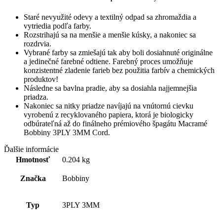
Staré nevyužité odevy a textilný odpad sa zhromaždia a
vytriedia podľa farby.
Rozstrihajú sa na menšie a menšie kúsky, a nakoniec sa
rozdrvia.
Vybrané farby sa zmiešajú tak aby boli dosiahnuté originálne
a jedinečné farebné odtiene. Farebný proces umožňuje
konzistentné zladenie farieb bez použitia farbív a chemických
produktov!
Následne sa bavlna pradie, aby sa dosiahla najjemnejšia
priadza.
Nakoniec sa nitky priadze navíjajú na vnútornú cievku
vyrobenú z recyklovaného papiera, ktorá je biologicky
odbúrateľná až do finálneho prémiového špagátu Macramé
Bobbiny 3PLY 3MM Cord.
Ďalšie informácie
Hmotnosť
0.204 kg
Značka
Bobbiny
Typ
3PLY 3MM