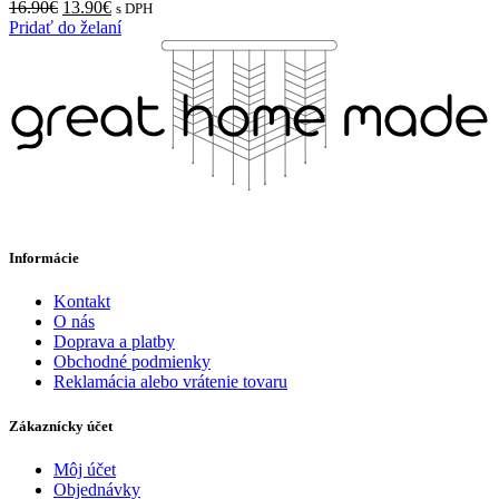
16.90
€
13.90
€
s DPH
Pridať do želaní
Informácie
Kontakt
O nás
Doprava a platby
Obchodné podmienky
Reklamácia alebo vrátenie tovaru
Zákaznícky účet
Môj účet
Objednávky