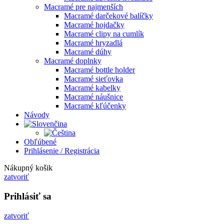
Macramé pre najmenších
Macramé darčekové balíčky
Macramé hojdačky
Macramé clipy na cumlík
Macramé hryzadlá
Macramé dúhy
Macramé doplnky
Macramé bottle holder
Macramé sieťovka
Macramé kabelky
Macramé náušnice
Macramé kľúčenky
Návody
Obľúbené
Prihlásenie / Registrácia
Nákupný košik
zatvoriť
Prihlásiť sa
zatvoriť