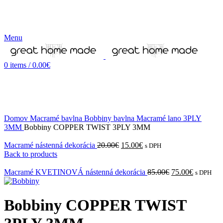
Menu
0
items
/
0.00
€
-20%
Domov
Macramé bavlna
Bobbiny bavlna
Macramé lano
3PLY
3MM
Bobbiny COPPER TWIST 3PLY 3MM
Macramé nástenná dekorácia
20.00
€
15.00
€
s DPH
Back to products
Macramé KVETINOVÁ nástenná dekorácia
85.00
€
75.00
€
s DPH
Bobbiny COPPER TWIST