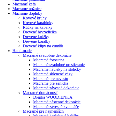
Macramé kefa
Macramé nožnice
Macramé doplnky
Kovové kruhy
Kovové karabinky
Rúčky na kabelky
Drevené hryzadielka
Drevené krúžky
Drevené korálky
Drevené klipy na cumlík
Hand-made
Macramé svadobné dekorácie
Macramé fotostena
Macramé svadobné prestieranie
Macramé návleky na stoličky
Macramé sklenené vázy
Macramé pre nevestu
Macramé pre ženícha
Macramé závesné dekorácie
Macramé domácnosť
Dienka WOODIENKA
Macramé nástenné dekorácie
Macramé závesné kvetináče
Macramé pre najmenších
Macramé darčekové balíčky