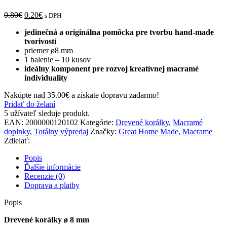
0.80
€
0.20
€
s DPH
jedinečná a originálna pomôcka pre tvorbu hand-made
tvorivostí
priemer ø8 mm
1 balenie – 10 kusov
ideálny komponent pre rozvoj kreatívnej macramé
individuality
Nakúpte nad
35.00
€
a získate dopravu zadarmo!
Pridať do želaní
5
užívateľ sleduje produkt.
EAN:
2000000120102
Kategórie:
Drevené korálky
,
Macramé
doplnky
,
Totálny výpredaj
Značky:
Great Home Made
,
Macrame
Zdielať:
Popis
Ďalšie informácie
Recenzie (0)
Doprava a platby
Popis
Drevené korálky ø 8 mm