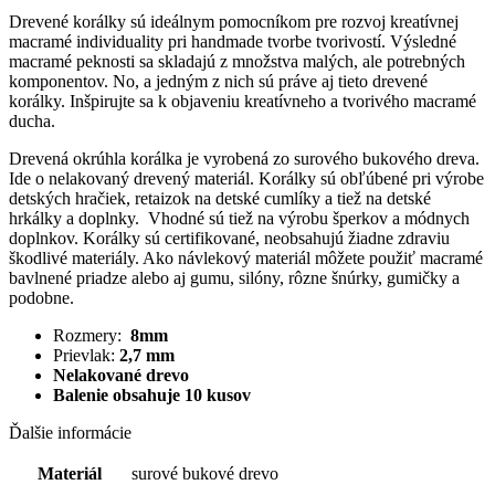
Drevené korálky sú ideálnym pomocníkom pre rozvoj kreatívnej
macramé individuality pri handmade tvorbe tvorivostí. Výsledné
macramé peknosti sa skladajú z množstva malých, ale potrebných
komponentov. No, a jedným z nich sú práve aj tieto drevené
korálky. Inšpirujte sa k objaveniu kreatívneho a tvorivého macramé
ducha.
Drevená okrúhla korálka je vyrobená zo surového bukového dreva.
Ide o nelakovaný drevený materiál. Korálky sú obľúbené pri výrobe
detských hračiek, retaizok na detské cumlíky a tiež na detské
hrkálky a doplnky. Vhodné sú tiež na výrobu šperkov a módnych
doplnkov. Korálky sú certifikované, neobsahujú žiadne zdraviu
škodlivé materiály. Ako návlekový materiál môžete použiť macramé
bavlnené priadze alebo aj gumu, silóny, rôzne šnúrky, gumičky a
podobne.
Rozmery:
8mm
Prievlak:
2,7 mm
Nelakované drevo
Balenie obsahuje 10 kusov
Ďalšie informácie
Materiál
surové bukové drevo