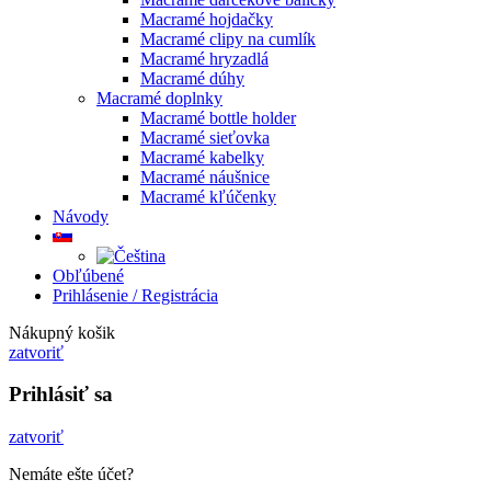
Macramé hojdačky
Macramé clipy na cumlík
Macramé hryzadlá
Macramé dúhy
Macramé doplnky
Macramé bottle holder
Macramé sieťovka
Macramé kabelky
Macramé náušnice
Macramé kľúčenky
Návody
Obľúbené
Prihlásenie / Registrácia
Nákupný košik
zatvoriť
Prihlásiť sa
zatvoriť
Nemáte ešte účet?