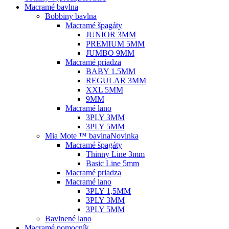
Macramé bavlna
Bobbiny bavlna
Macramé špagáty
JUNIOR 3MM
PREMIUM 5MM
JUMBO 9MM
Macramé priadza
BABY 1.5MM
REGULAR 3MM
XXL 5MM
9MM
Macramé lano
3PLY 3MM
3PLY 5MM
Mia Mote ™ bavlna
Novinka
Macramé špagáty
Thinny Line 3mm
Basic Line 5mm
Macramé priadza
Macramé lano
3PLY 1,5MM
3PLY 3MM
3PLY 5MM
Bavlnené lano
Macramé pomocník