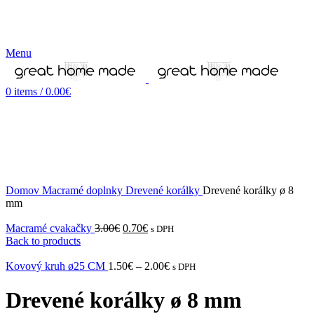
Menu
0
items
/
0.00
€
-75%
Novinka
Domov
Macramé doplnky
Drevené korálky
Drevené korálky ø 8
mm
Macramé cvakačky
3.00
€
0.70
€
s DPH
Back to products
Kovový kruh ø25 CM
1.50
€
–
2.00
€
s DPH
Drevené korálky ø 8 mm