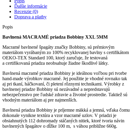
Popis
Ďalšie informácie
Recenzie (0)
Doprava a platby
Popis
Bavlnená MACRAMÉ priadza Bobbiny XXL 5MM
Macramé bavlnené špagáty značky Bobbiny, sú prémiovým
materiálom vyrábaným zo 100% recyklovanej bavlny s certifikátom
OEKO-TEX Standard 100, ktorý zaručuje, že testovaná
a certifikovaná priadza neobsahuje žiadne škodlivé látky.
Bavlnená macramé priadza Bobbiny je ideálnou voľbou pri tvorbe
hand-made výrobkov macramé. Jej použitie je vhodné rovnako tak
aj pri tkaní, háčkovaní, či pletení rôznymi technikami. Výrobky z
bavlnenej priadze Bobbiny sú nezávadné a nepredstavujú
nebezpečenstvo pre ľudské zdravie a životné prostredie. Taktiež sú
vhodným materiálom aj pre najmenších.
Bavlnená priadza Bobbiny je príjemne mäkká a jemná, vďaka čomu
dokonale vynikne textúra a vzor macramé uzlov. V priadzi je
obsiahnutých 112 dohromady stáčaných nitiek, ktoré tvoria návin
bavlnených špagátov o dĺžke 100 m, s váhou približne 660g.