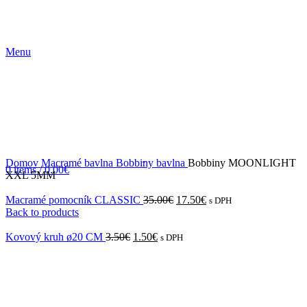
Menu
-16%
Domov
Macramé bavlna
Bobbiny bavlna
Bobbiny MOONLIGHT
0
items
/
0.00
€
XXL 5MM
Macramé pomocník CLASSIC
35.00
€
17.50
€
s DPH
Back to products
Kovový kruh ø20 CM
3.50
€
1.50
€
s DPH