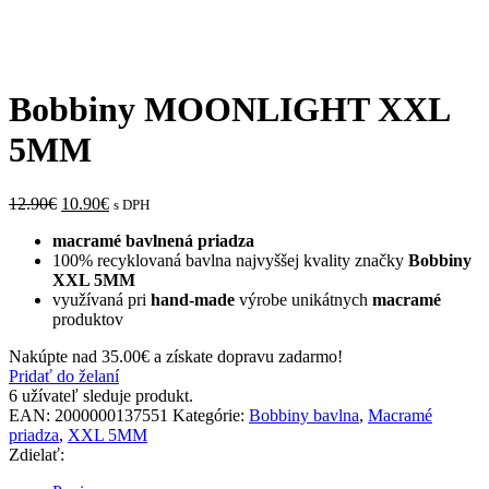
Bobbiny MOONLIGHT XXL
5MM
12.90
€
10.90
€
s DPH
macramé
bavlnená
priadza
100% recyklovaná bavlna najvyššej kvality značky
Bobbiny
XXL 5MM
využívaná pri
hand-made
výrobe unikátnych
macramé
produktov
Nakúpte nad
35.00
€
a získate dopravu zadarmo!
Pridať do želaní
6
užívateľ sleduje produkt.
EAN:
2000000137551
Kategórie:
Bobbiny bavlna
,
Macramé
priadza
,
XXL 5MM
Zdielať: