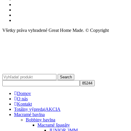
Všetky práva vyhradené Great Home Made. © Copyright
Search
Domov
O nás
Kontakt
Totálny výpredaj
AKCIA
Macramé bavlna
Bobbiny bavlna
Macramé špagáty
JUNIOR 3MM