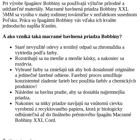
Pri výrobe špagátov Bobbiny sa používajú výlučne prírodné a
udržateľné materiály. Macramé bavlnená priadza Bobbiny XXL
5MM sa vyrába v malej rodinnej továrničke v neďalekom susednom
Poľsku. Práca so špagátmi Bobbiny vás vďaka ich kvalite
jednoducho napĺňa šťastím.
A ako vzniká taká macramé bavlnená priadza Bobbiny?
Staré nevyužité odevy a textilný odpad sa zhromaždia a
vytriedia podľa farby.
Rozstrihajú sa na menšie a menšie kúsky, a nakoniec sa
rozdrvia.
Vybrané farby sa zmiešajú tak aby boli dosiahnuté originálne
a jedinečné farebné odtiene. Farebný proces umožňuje
konzistentné zladenie farieb bez použitia farbív a chemických
produktov!
Následne sa bavlna pradie, aby sa dosiahla najjemnejšia
priadza.
Nakoniec sa nitky priadze navíjajú na vnútornú cievku
vyrobenú z recyklovaného papiera, ktorá je biologicky
odbúrateľná až do finálneho prémiového špagátu Macramé
Bobbiny XXL Cord.