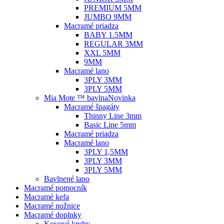
PREMIUM 5MM
JUMBO 9MM
Macramé priadza
BABY 1.5MM
REGULAR 3MM
XXL 5MM
9MM
Macramé lano
3PLY 3MM
3PLY 5MM
Mia Mote ™ bavlna
Novinka
Macramé špagáty
Thinny Line 3mm
Basic Line 5mm
Macramé priadza
Macramé lano
3PLY 1,5MM
3PLY 3MM
3PLY 5MM
Bavlnené lano
Macramé pomocník
Macramé kefa
Macramé nožnice
Macramé doplnky
Kovové kruhy