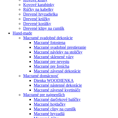
Kovové karabinky
Rúčky na kabelky
Drevené hryzadielka
Drevené krúžky
Drevené korálky
Drevené klipy na cumlík
Hand-made
Macramé svadobné dekorácie
Macramé fotostena
Macramé svadobné prestieranie
Macramé návleky na stoličky
Macramé sklenené vázy
Macramé pre nevestu
Macramé pre ženícha
Macramé závesné dekorácie
Macramé domácnosť
Dienka WOODIENKA
Macramé nástenné dekorácie
Macramé závesné kvetináče
Macramé pre najmenších
Macramé darčekové balíčky
Macramé hojdačky
Macramé clipy na cumlík
Macramé hryzadlá