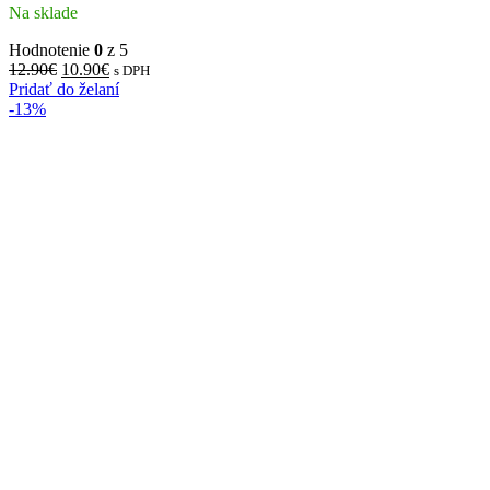
Na sklade
Hodnotenie
0
z 5
12.90
€
10.90
€
s DPH
Pridať do želaní
-13%